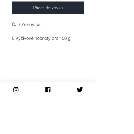
Přidat do košíku
ČJ / Zelený čaj
0 Výživové hodnoty pro 100 g
Energetická hodnota: 0 kJ / 0 kcal
Tuky: 0 g
z toho nasycené: 0 g
Sacharidy: 0 g
z toho cukry: 0 g
Bílkoviny: 0 g
Sůl: 0 g
ČJ / Ingredience:
Zelený čaj Japan MATCHA 100%
Infuze: